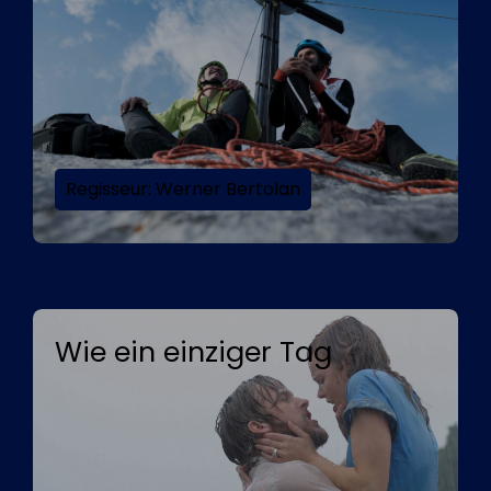
Regisseur: Werner Bertolan
Wie ein einziger Tag