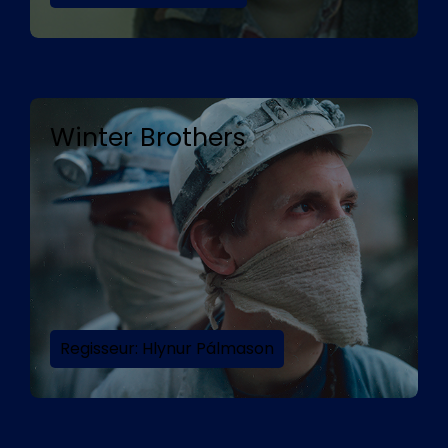
Winter Brothers
Regisseur: Hlynur Pálmason