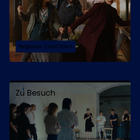
Regisseur: Clara Stern
Zu Besuch