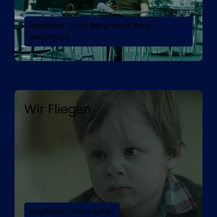
Regisseur: Jono Bergmann, Benji
Bergmann
Wir Fliegen
Regisseur: Ulrike Kofler