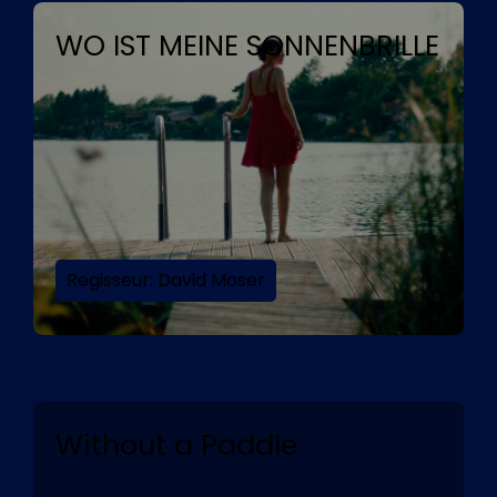
WO IST MEINE SONNENBRILLE
Regisseur: David Moser
Without a Paddle