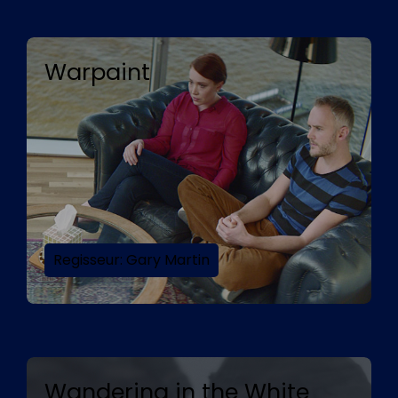
Warpaint
Regisseur: Gary Martin
Wandering in the White