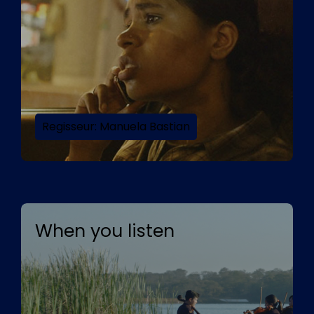
Regisseur: Manuela Bastian
When you listen