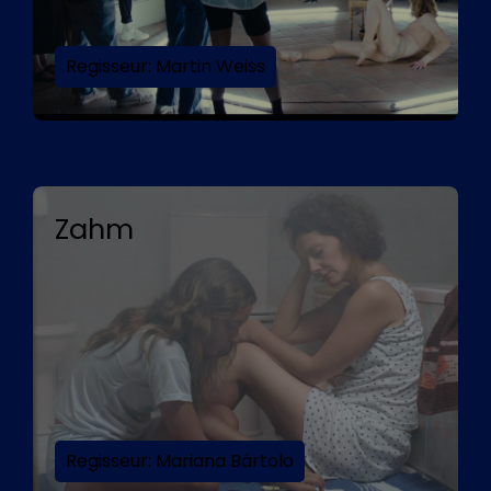
Regisseur: Martin Weiss
Zahm
Regisseur: Mariana Bártolo