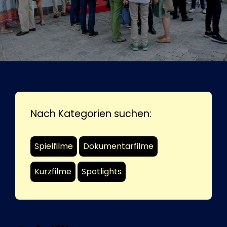
Tickets
Kurier Romy 2026
Nach Kategorien suchen:
Spielfilme
Dokumentarfilme
Kurzfilme
Spotlights