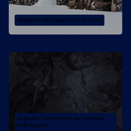
Regisseur: Marc Augey & Andy Collet
Woodland
Regisseur: Vanessa Chu, Jim Obmann,
Emil Pogolski