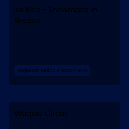
Ya Mas - Snowmads in
Greece
Regisseur: Marco Freudenreich
Wuqiao Circus