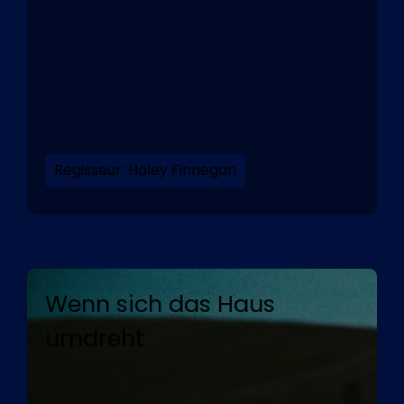
Regisseur: Haley Finnegan
Wenn sich das Haus
umdreht