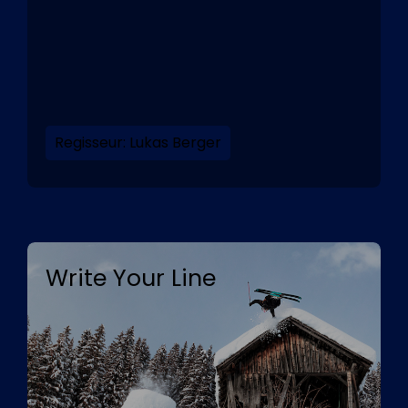
Regisseur: Lukas Berger
Write Your Line