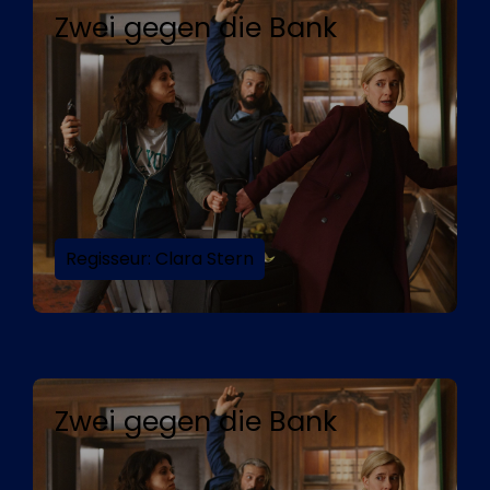
Zwei gegen die Bank
Regisseur: Clara Stern
Zwei gegen die Bank