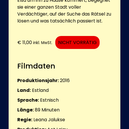
Elsa um ihn zu Hause kümmert, begegnet
sie einer ganzen Stadt voller
Verdächtiger, auf der Suche das Rätsel zu
lösen und was tatsächlich passiert ist.
€
11,00
NICHT VORRÄTIG
inkl. MwSt.
Filmdaten
Produktionsjahr:
2016
Land:
Estland
Sprache:
Estnisch
Länge:
89
Minuten
Regie:
Leana Jalukse