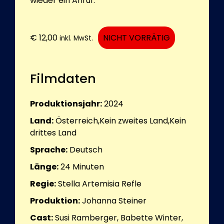
wieder ein Anruf.
€
12,00
NICHT VORRÄTIG
inkl. MwSt.
Filmdaten
Produktionsjahr:
2024
Land:
Österreich,Kein zweites Land,Kein
drittes Land
Sprache:
Deutsch
Länge:
24
Minuten
Regie:
Stella Artemisia Refle
Produktion:
Johanna Steiner
Cast:
Susi Ramberger, Babette Winter,