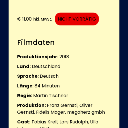
€
11,00
NICHT VORRÄTIG
inkl. MwSt.
Filmdaten
Produktionsjahr:
2018
Land:
Deutschland
Sprache:
Deutsch
Länge:
84
Minuten
Regie:
Martin Tischner
Produktion:
Franz Gernstl, Oliver
Gernstl, Fidelis Mager, megaherz gmbh
Cast:
Tobias Krell, Lars Rudolph, Ulla