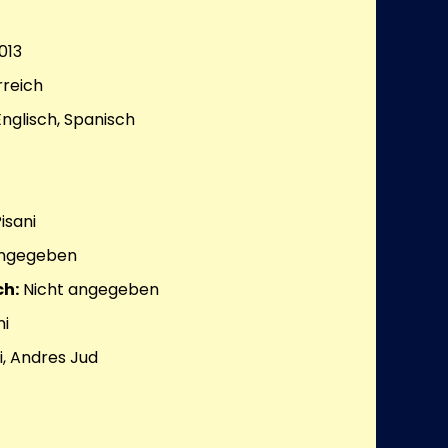
013
rreich
nglisch, Spanisch
isani
angegeben
h:
Nicht angegeben
ni
i, Andres Jud