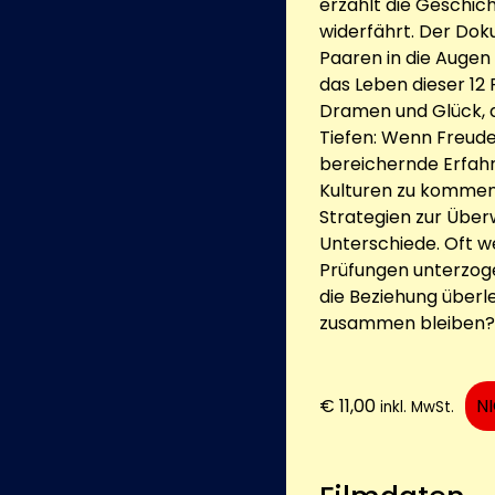
erzählt die Geschic
widerfährt. Der Dok
Paaren in die Augen
das Leben dieser 12
Dramen und Glück, d
Tiefen: Wenn Freud
bereichernde Erfah
Kulturen zu kommen
Strategien zur Überw
Unterschiede. Oft w
Prüfungen unterzogen
die Beziehung überl
zusammen bleiben?
€
11,00
N
inkl. MwSt.