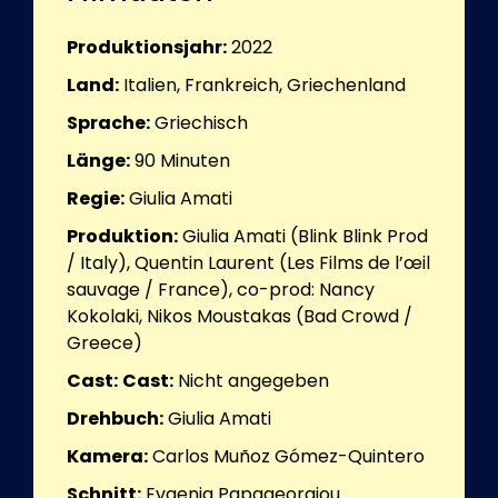
Produktionsjahr:
2022
Land:
Italien, Frankreich, Griechenland
Sprache:
Griechisch
Länge:
90
Minuten
Regie:
Giulia Amati
Produktion:
Giulia Amati (Blink Blink Prod
/ Italy), Quentin Laurent (Les Films de l’œil
sauvage / France), co-prod: Nancy
Kokolaki, Nikos Moustakas (Bad Crowd /
Greece)
Cast:
Cast:
Nicht angegeben
Drehbuch:
Giulia Amati
Kamera:
Carlos Muñoz Gómez-Quintero
Schnitt:
Evgenia Papageorgiou