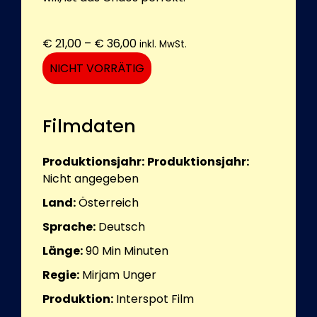
Preisspanne:
€
21,00
–
€
36,00
inkl. MwSt.
€ 21,00
NICHT VORRÄTIG
bis
€ 36,00
Filmdaten
Produktionsjahr:
Produktionsjahr:
Nicht angegeben
Land:
Österreich
Sprache:
Deutsch
Länge:
90 Min
Minuten
Regie:
Mirjam Unger
Produktion:
Interspot Film