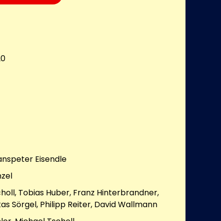
20
anspeter Eisendle
nzel
holl, Tobias Huber, Franz Hinterbrandner,
kas Sörgel, Philipp Reiter, David Wallmann