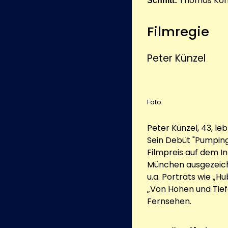
Thomas Kohl
Schnitt:
Filmregie
Peter Künzel
Foto:
Peter Künzel, 43, le
Sein Debüt "Pumping
Filmpreis auf dem I
München ausgezeichne
u.a. Porträts wie „H
„Von Höhen und Tief
Fernsehen.