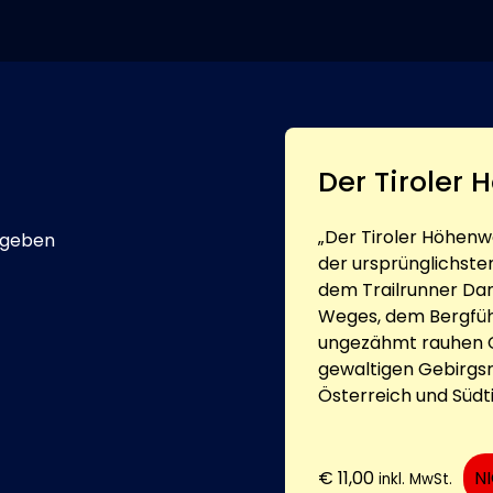
Der Tiroler
„Der Tiroler Höhenw
egeben
der ursprünglichst
dem Trailrunner Dan
Weges, dem Bergführ
ungezähmt rauhen C
gewaltigen Gebirgs
Österreich und Südti
€
11,00
N
inkl. MwSt.