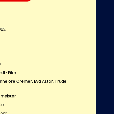
962
s
rdt-Film
Hannelore Cremer, Eva Astor, Trude
umeister
to
Boro