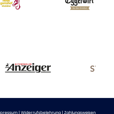
pressum
|
Widerrufsbelehrung
|
Zahlungsweisen