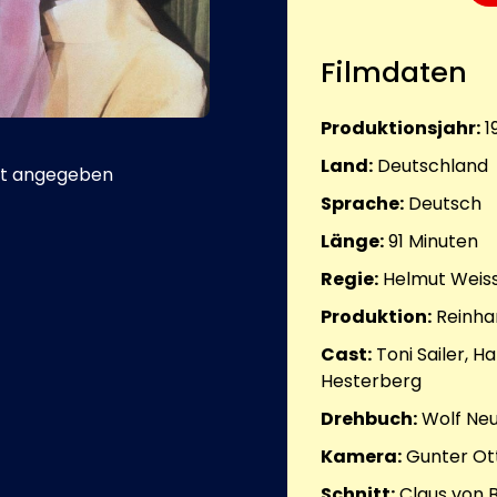
Filmdaten
Produktionsjahr:
1
Land:
Deutschland
t angegeben
Sprache:
Deutsch
Länge:
91
Minuten
Regie:
Helmut Weis
Produktion:
Reinha
Cast:
Toni Sailer, 
Hesterberg
Drehbuch:
Wolf Ne
Kamera:
Gunter Ot
Schnitt:
Claus von 