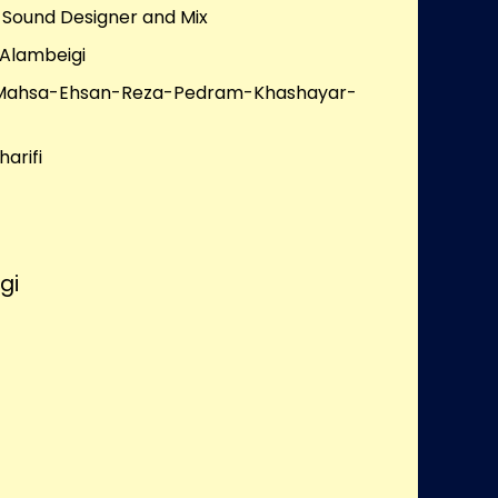
: Sound Designer and Mix
 Alambeigi
ahsa-Ehsan-Reza-Pedram-Khashayar-
arifi
gi