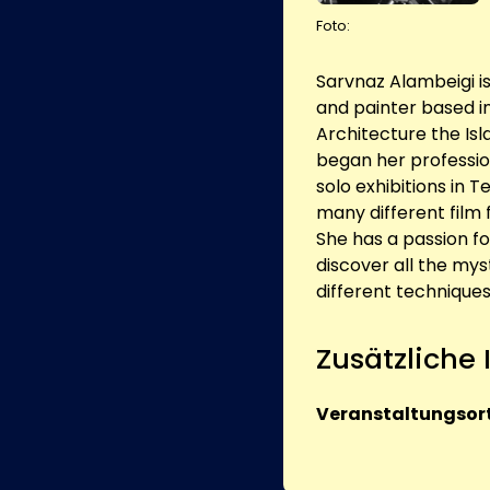
Foto:
Sarvnaz Alambeigi 
and painter based i
Architecture the Isl
began her professio
solo exhibitions in 
many different film
She has a passion fo
discover all the my
different techniques
Zusätzliche
Veranstaltungsort