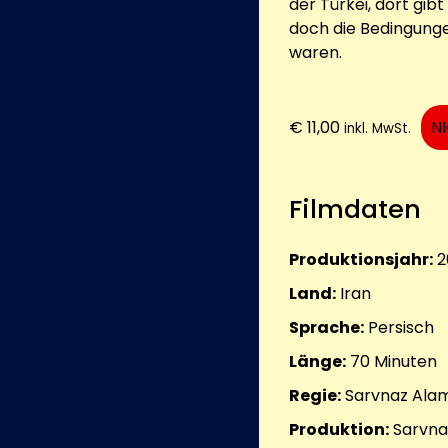
der Türkei, dort gibt
doch die Bedingungen
waren.
€
11,00
N
inkl. MwSt.
Filmdaten
Produktionsjahr:
2
Land:
Iran
Sprache:
Persisch
Länge:
70
Minuten
Regie:
Sarvnaz Alam
Produktion:
Sarvna