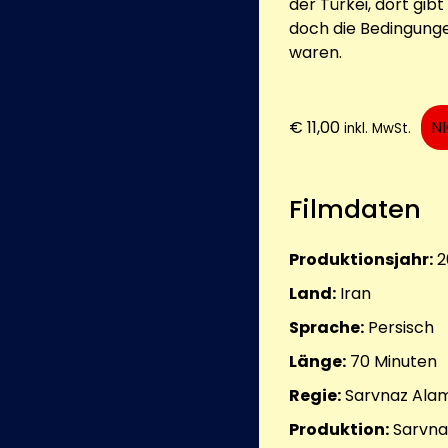
der Türkei, dort gibt
doch die Bedingungen
waren.
€
11,00
N
inkl. MwSt.
Filmdaten
Produktionsjahr:
2
Land:
Iran
Sprache:
Persisch
Länge:
70
Minuten
Regie:
Sarvnaz Alam
Produktion:
Sarvna