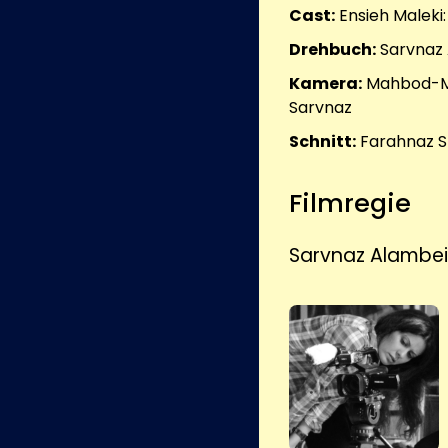
Cast:
Ensieh Maleki
Drehbuch:
Sarvnaz
Kamera:
Mahbod-M
Sarvnaz
Schnitt:
Farahnaz Sh
Filmregie
Sarvnaz Alambei