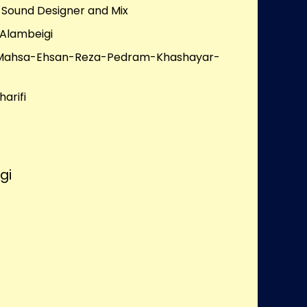
: Sound Designer and Mix
 Alambeigi
ahsa-Ehsan-Reza-Pedram-Khashayar-
arifi
gi