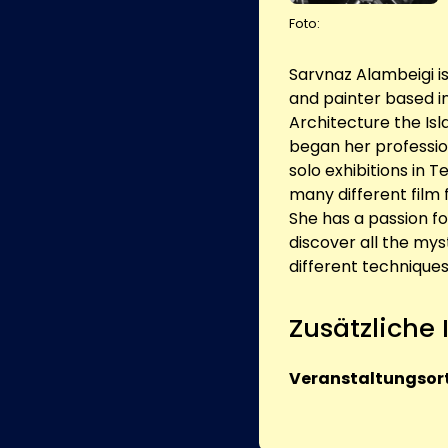
Foto:
Sarvnaz Alambeigi 
and painter based i
Architecture the Isl
began her professio
solo exhibitions in 
many different film
She has a passion fo
discover all the my
different techniques
Zusätzliche
Veranstaltungsort