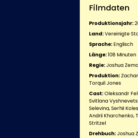
Filmdaten
Produktionsjahr:
2
Land:
Vereinigte St
Sprache:
Englisch
Länge:
108
Minuten
Regie:
Joshua Zem
Produktion:
Zachar
Torquil Jones
Cast:
Oleksandr Fel
Svitlana Vyshnevetska
Selevina, Serhii Kole
Andrii Kharchenko, T
Stritzel
Drehbuch:
Joshua Z