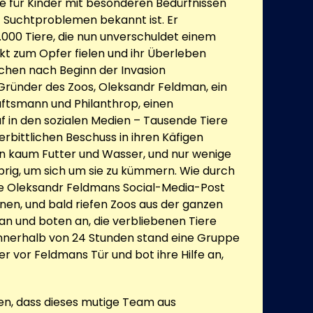
für Kinder mit besonderen Bedürfnissen
 Suchtproblemen bekannt ist. Er
000 Tiere, die nun unverschuldet einem
kt zum Opfer fielen und ihr Überleben
chen nach Beginn der Invasion
 Gründer des Zoos, Oleksandr Feldman, ein
ftsmann und Philanthrop, einen
uf in den sozialen Medien – Tausende Tiere
rbittlichen Beschuss in ihren Käfigen
n kaum Futter und Wasser, und nur wenige
brig, um sich um sie zu kümmern. Wie durch
e Oleksandr Feldmans Social-Media-Post
onen, und bald riefen Zoos aus der ganzen
an und boten an, die verbliebenen Tiere
nnerhalb von 24 Stunden stand eine Gruppe
ger vor Feldmans Tür und bot ihre Hilfe an,
en, dass dieses mutige Team aus