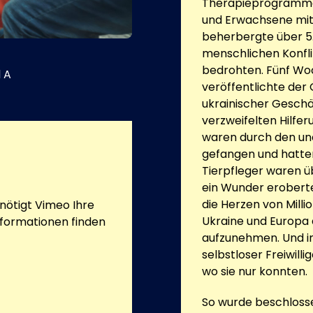
Therapieprogramme 
und Erwachsene mit
beherbergte über 5.
menschlichen Konfli
bedrohten. Fünf Wo
 A
veröffentlichte der
ukrainischer Geschä
verzweifelten Hilfer
waren durch den une
gefangen und hatte
Tierpfleger waren ü
ein Wunder erobert
die Herzen von Milli
ötigt Vimeo Ihre
Ukraine und Europa 
nformationen finden
aufzunehmen. Und i
selbstloser Freiwilli
wo sie nur konnten.
So wurde beschloss