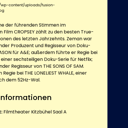
at/wp-content/uploads/fusion-
pg
ine der führenden Stimmen im
n Film CROPSEY zählt zu den besten True-
nen des letzten Jahrzehnts. Zeman war
der Produzent und Regisseur von Doku-
EASON für A&E; außerdem führte er Regie bei
ner sechsteiligen Doku-Serie für Netflix;
ender Regisseur von THE SONS OF SAM.
n Regie bei THE LONELIEST WHALE, einer
ach dem 52Hz-Wal.
 Informationen
:
Filmtheater Kitzbühel Saal A