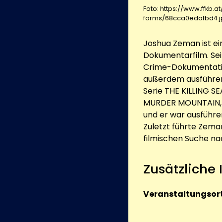
Foto: https://www.ffkb.
forms/68cca0edafbd4.j
Joshua Zeman ist e
Dokumentarfilm. Sei
Crime-Dokumentatio
außerdem ausführen
Serie THE KILLING S
MURDER MOUNTAIN, ei
und er war ausführ
Zuletzt führte Zema
filmischen Suche n
Zusätzliche
Veranstaltungsort