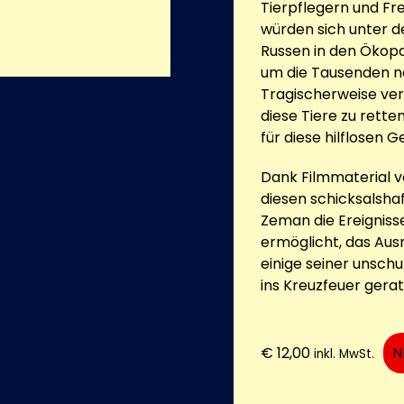
Tierpflegern und Fre
würden sich unter 
Russen in den Ökopa
um die Tausenden no
Tragischerweise ver
diese Tiere zu rette
für diese hilflosen 
Dank Filmmaterial vo
diesen schicksalsh
Zeman die Ereigniss
ermöglicht, das Aus
einige seiner unschu
ins Kreuzfeuer gerat
€
12,00
N
inkl. MwSt.