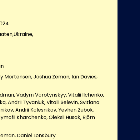
024
aaten,Ukraine,
an
y Mortensen, Joshua Zeman, Ian Davies,
dman, Vadym Vorotynskyy, Vitalii Ilchenko,
, Andrii Tyvaniuk, Vitalii Selevin, Svitlana
snikov, Andrii Kolesnikov, Yevhen Zubok,
ymofii Kharchenko, Oleksii Husak, Björn
eman, Daniel Lonsbury