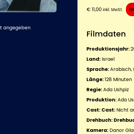
€
11,00
N
inkl. MwSt.
t angegeben
Filmdaten
Produktionsjahr:
2
Land:
Israel
Sprache:
Arabisch, 
Länge:
128
Minuten
Regie:
Ada Ushpiz
Produktion:
Ada Us
Cast:
Cast:
Nicht 
Drehbuch:
Drehbuc
Kamera:
Danor Gla