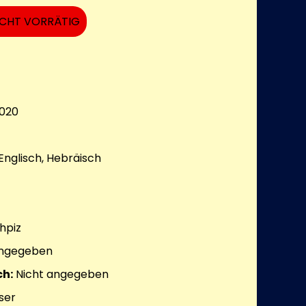
ICHT VORRÄTIG
020
Englisch, Hebräisch
hpiz
angegeben
h:
Nicht angegeben
ser