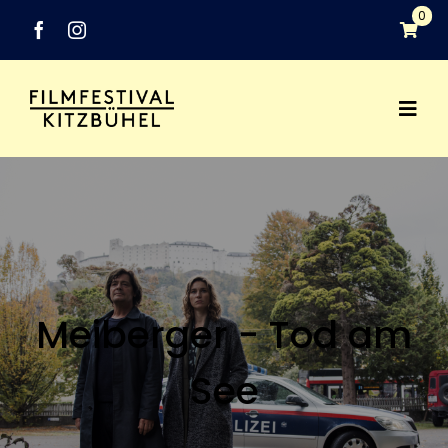
Zum
0
Inhalt
springen
Togg
Festival
Navi
Programm
Networking
Meiberger - Tod am
Medien
See
Industry