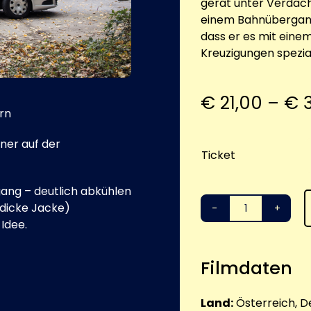
gerät unter Verdacht
einem Bahnübergang
dass er es mit einem 
Kreuzigungen spezial
€
21,00
–
€
3
rn
ner auf der
Ticket
ang – deutlich abkühlen
e dicke Jacke)
Meiberger
 Idee.
-
Alternative:
Tod
Filmdaten
am
See
Menge
Land:
Österreich, D