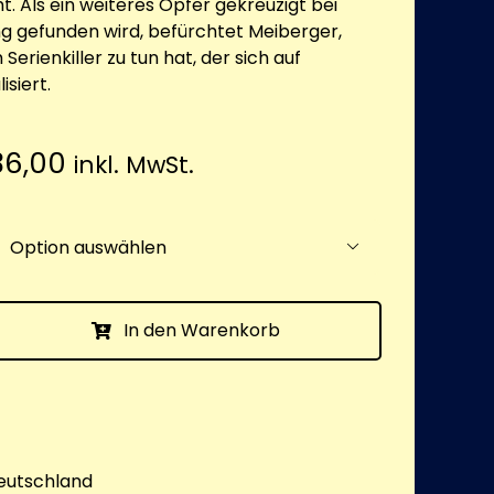
. Als ein weiteres Opfer gekreuzigt bei
 gefunden wird, befürchtet Meiberger,
Serienkiller zu tun hat, der sich auf
isiert.
Preisspanne:
6,00
inkl. MwSt.
€ 21,00
bis

€ 36,00
In den Warenkorb
eutschland