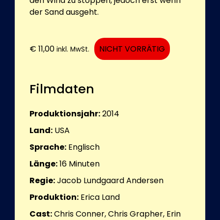
den Wind zu stoppen, jedoch erst wenn
der Sand ausgeht.
€
11,00
NICHT VORRÄTIG
inkl. MwSt.
Filmdaten
Produktionsjahr:
2014
Land:
USA
Sprache:
Englisch
Länge:
16
Minuten
Regie:
Jacob Lundgaard Andersen
Produktion:
Erica Land
Cast:
Chris Conner, Chris Grapher, Erin