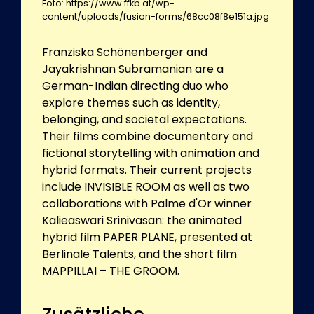
Foto: https://www.ffkb.at/wp-
content/uploads/fusion-forms/68cc08f8e151a.jpg
Franziska Schönenberger and
Jayakrishnan Subramanian are a
German-Indian directing duo who
explore themes such as identity,
belonging, and societal expectations.
Their films combine documentary and
fictional storytelling with animation and
hybrid formats. Their current projects
include INVISIBLE ROOM as well as two
collaborations with Palme d'Or winner
Kalieaswari Srinivasan: the animated
hybrid film PAPER PLANE, presented at
Berlinale Talents, and the short film
MAPPILLAI – THE GROOM.
Zusätzliche