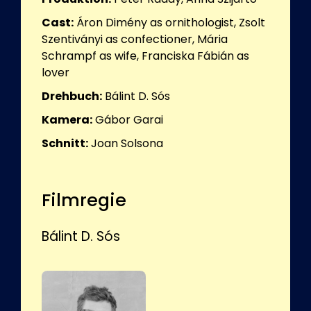
Cast:
Áron Dimény as ornithologist, Zsolt
Szentiványi as confectioner, Mária
Schrampf as wife, Franciska Fábián as
lover
Drehbuch:
Bálint D. Sós
Kamera:
Gábor Garai
Schnitt:
Joan Solsona
Filmregie
Bálint D. Sós