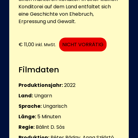
Konditorei auf dem Land entfaltet sich
eine Geschichte von Ehebruch,
Erpressung und Gewalt.
€
11,00
NICHT VORRÄTIG
inkl. MwSt.
Filmdaten
Produktionsjahr:
2022
Land:
Ungarn
Sprache:
Ungarisch
Länge:
5
Minuten
Regie:
Bálint D. Sós
Produktion:
Péter Ráday, Anna Szijártó