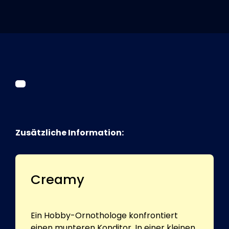
Tickets
Kurier Romy 2026
Zusätzliche Information:
Creamy
Ein Hobby-Ornothologe konfrontiert
einen munteren Konditor. In einer kleinen