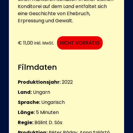
Konditorei auf dem Land entfaltet sich
eine Geschichte von Ehebruch,
Erpressung und Gewalt.
€
11,00
NICHT VORRÄTIG
inkl. MwSt.
Filmdaten
Produktionsjahr:
2022
Land:
Ungarn
Sprache:
Ungarisch
Länge:
5
Minuten
Regie:
Bálint D. Sós
Produktion:
Péter Ráday, Anna Szijártó