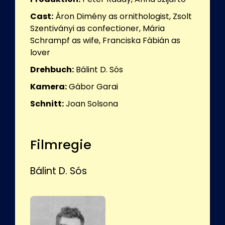
Cast:
Áron Dimény as ornithologist, Zsolt
Szentiványi as confectioner, Mária
Schrampf as wife, Franciska Fábián as
lover
Drehbuch:
Bálint D. Sós
Kamera:
Gábor Garai
Schnitt:
Joan Solsona
Filmregie
Bálint D. Sós