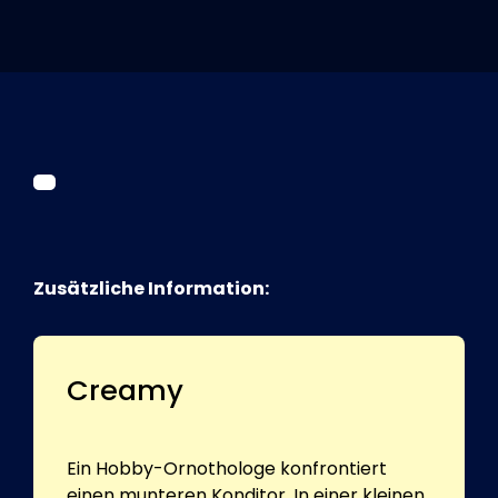
Tickets
Kurier Romy 2026
Zusätzliche Information:
Creamy
Ein Hobby-Ornothologe konfrontiert
einen munteren Konditor. In einer kleinen