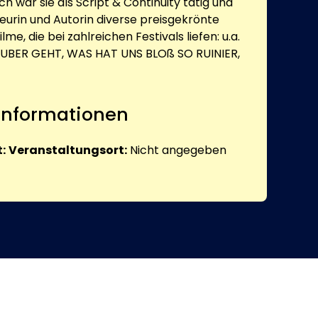
 war sie als Script & Continuity tätig und
sseurin und Autorin diverse preisgekrönte
lme, die bei zahlreichen Festivals liefen: u.a.
UBER GEHT, WAS HAT UNS BLOß SO RUINIER,
 Informationen
:
Veranstaltungsort:
Nicht angegeben