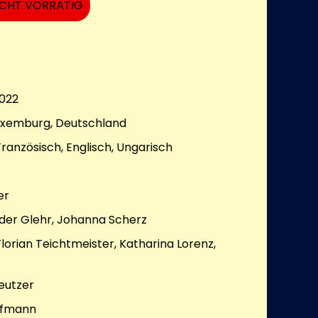
ICHT VORRÄTIG
022
Luxemburg, Deutschland
ranzösisch, Englisch, Ungarisch
er
der Glehr, Johanna Scherz
Florian Teichtmeister, Katharina Lorenz,
eutzer
ufmann