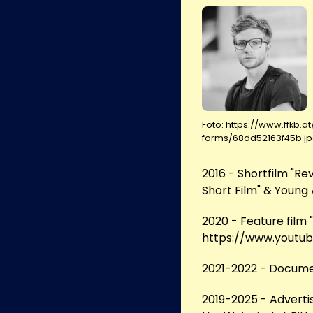
Foto: https://www.ffkb.
forms/68dd52163f45b.j
2016 - Shortfilm "Re
Short Film" & Young
2020 - Feature film
https://www.youtu
2021-2022 - Docume
2019-2025 - Advertis