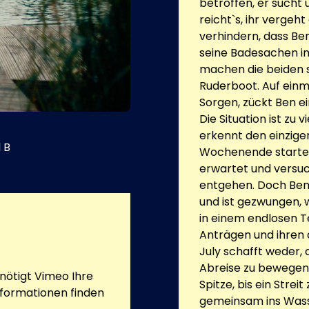
betroffen, er sucht
reicht`s, ihr vergeh
verhindern, dass Ben 
seine Badesachen im
machen die beiden 
Ruderboot. Auf einm
Sorgen, zückt Ben e
Die Situation ist zu v
erkennt den einzige
 B
Wochenende startet 
erwartet und versuc
entgehen. Doch Ben l
und ist gezwungen, wi
in einem endlosen T
Anträgen und ihren
July schafft weder, 
Abreise zu bewegen. 
ötigt Vimeo Ihre
Spitze, bis ein Strei
nformationen finden
gemeinsam ins Wasser