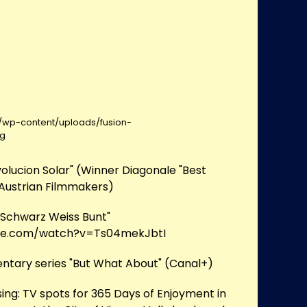
at/wp-content/uploads/fusion-
pg
volucion Solar" (Winner Diagonale "Best
 Austrian Filmmakers)
 "Schwarz Weiss Bunt"
be.com/watch?v=Ts04mekJbtI
ntary series "But What About" (Canal+)
ing: TV spots for 365 Days of Enjoyment in