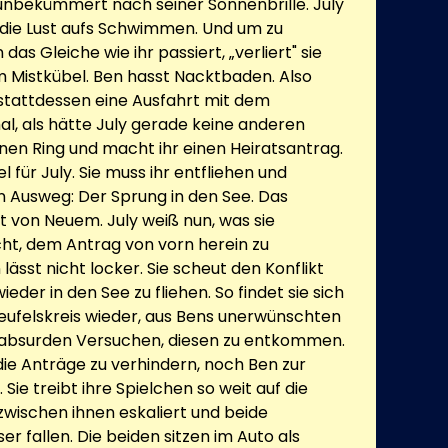
 unbekümmert nach seiner Sonnenbrille. July
t die Lust aufs Schwimmen. Und um zu
das Gleiche wie ihr passiert, „verliert" sie
 Mistkübel. Ben hasst Nacktbaden. Also
stattdessen eine Ausfahrt mit dem
al, als hätte July gerade keine anderen
inen Ring und macht ihr einen Heiratsantrag.
iel für July. Sie muss ihr entfliehen und
n Ausweg: Der Sprung in den See. Das
von Neuem. July weiß nun, was sie
ht, dem Antrag von vorn herein zu
ässt nicht locker. Sie scheut den Konflikt
eder in den See zu fliehen. So findet sie sich
eufelskreis wieder, aus Bens unerwünschten
 absurden Versuchen, diesen zu entkommen.
die Anträge zu verhindern, noch Ben zur
Sie treibt ihre Spielchen so weit auf die
t zwischen ihnen eskaliert und beide
 fallen. Die beiden sitzen im Auto als