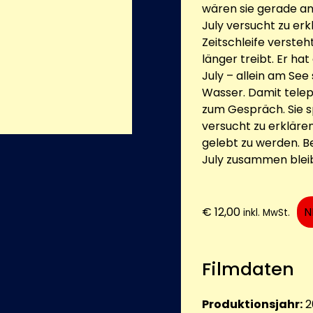
wären sie gerade an
July versucht zu erk
Zeitschleife versteht
länger treibt. Er ha
July – allein am See
Wasser. Damit telepo
zum Gespräch. Sie s
versucht zu erklären
gelebt zu werden. Be
July zusammen bleib
€
12,00
N
inkl. MwSt.
Filmdaten
Produktionsjahr:
2