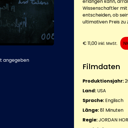
erlangen kann, arran
Wissenschaftler mit
entscheiden, ob sein
ultimativen Preis zu 
€
11,00
N
inkl. MwSt.
t angegeben
Filmdaten
Produktionsjahr:
2
Land:
USA
Sprache:
Englisch
Länge:
81
Minuten
Regie:
JORDAN HO