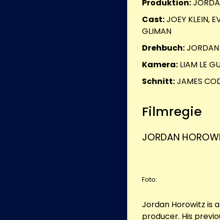
Produktion:
JORDA
Cast:
JOEY KLEIN, E
GLIMAN
Drehbuch:
JORDAN
Kamera:
LIAM LE G
Schnitt:
JAMES CO
Filmregie
JORDAN HOROWI
Foto:
Jordan Horowitz is a
producer. His previo