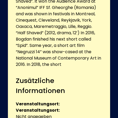
Shaved”. It won the Audience Award at
“Anonimul” IFF Sf. Gheorghe (Romania)
and was shown in festivals in Montreal,
Cinequest, Cleveland, Reykjavik, York,
Oaxaca, Maremetraggio, Lille, Reggio.
“Half Shaved” (2012, drama, 12’) In 2016,
Bogdan finished his next short called
“Spid”. Same year, a short art film
“Negruzzi 14” was show-cased at the
National Museum of Contemporary Art in
2016. In 2018, the short
Zusätzliche
Informationen
Veranstaltungsort:
Veranstaltungsort:
Nicht angegeben