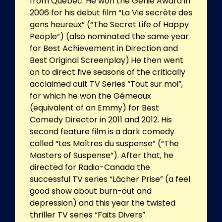
from Quebec. He won the Genie Award in
2006 for his debut film “La Vie secrète des
gens heureux” (“The Secret Life of Happy
People”) (also nominated the same year
for Best Achievement in Direction and
Best Original Screenplay).He then went
on to direct five seasons of the critically
acclaimed cult TV Series “Tout sur moi”,
for which he won the Gémeaux
(equivalent of an Emmy) for Best
Comedy Director in 2011 and 2012. His
second feature film is a dark comedy
called “Les Maîtres du suspense” (“The
Masters of Suspense”). After that, he
directed for Radio-Canada the
successful TV series “Lâcher Prise” (a feel
good show about burn-out and
depression) and this year the twisted
thriller TV series “Faits Divers”.