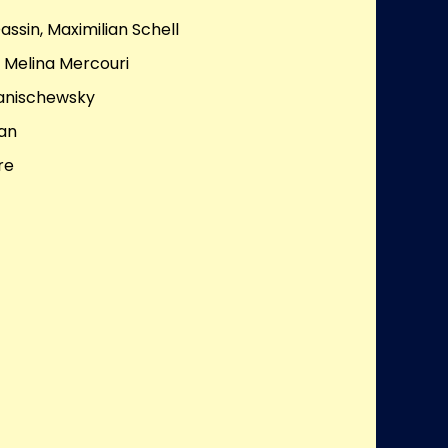
assin, Maximilian Schell
, Melina Mercouri
anischewsky
kan
re