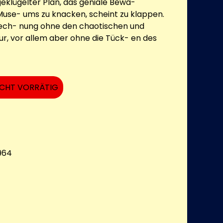
geklügelter Plan, das geniale Bewa-
use- ums zu knacken, scheint zu klappen.
ech- nung ohne den chaotischen und
ur, vor allem aber ohne die Tück- en des
ICHT VORRÄTIG
964