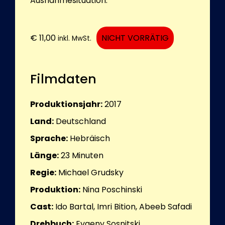
Ausnahmesituation.
€
11,00
NICHT VORRÄTIG
inkl. MwSt.
Filmdaten
Produktionsjahr:
2017
Land:
Deutschland
Sprache:
Hebräisch
Länge:
23
Minuten
Regie:
Michael Grudsky
Produktion:
Nina Poschinski
Cast:
Ido Bartal, Imri Bition, Abeeb Safadi
Drehbuch:
Evgeny Sosnitski