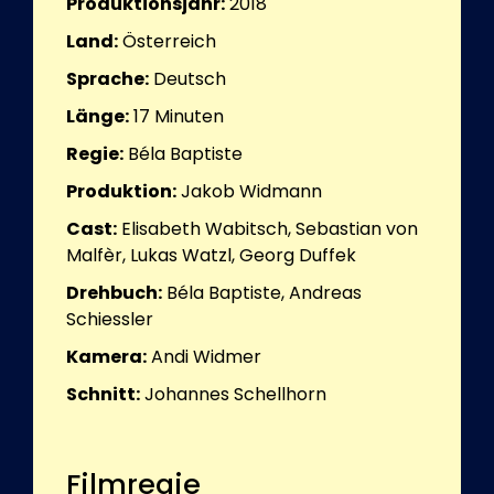
Produktionsjahr:
2018
Land:
Österreich
Sprache:
Deutsch
Länge:
17
Minuten
Regie:
Béla Baptiste
Produktion:
Jakob Widmann
Cast:
Elisabeth Wabitsch, Sebastian von
Malfèr, Lukas Watzl, Georg Duffek
Drehbuch:
Béla Baptiste, Andreas
Schiessler
Kamera:
Andi Widmer
Schnitt:
Johannes Schellhorn
Filmregie