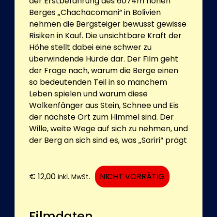
der Erstbefahrung des 6074m hohen
Berges „Chachacomani“ in Bolivien
nehmen die Bergsteiger bewusst gewisse
Risiken in Kauf. Die unsichtbare Kraft der
Höhe stellt dabei eine schwer zu
überwindende Hürde dar. Der Film geht
der Frage nach, warum die Berge einen
so bedeutenden Teil in so manchem
Leben spielen und warum diese
Wolkenfänger aus Stein, Schnee und Eis
der nächste Ort zum Himmel sind. Der
Wille, weite Wege auf sich zu nehmen, und
der Berg an sich sind es, was „Sariri“ prägt
€
12,00
NICHT VORRÄTIG
inkl. MwSt.
Filmdaten