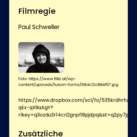
Filmregie
Paul Schweller
Foto: https://www.ffkb.at/wp-
content/uploads/fusion-forms/68dc12c88ef57.jpg
https://www.dropbox.com/scl/fo/535krdhrhzy
qEx-qX9aAgY?
rlkey=q3ozdu3r14cri2gnpfl9pjdpq&st=q2py7jgu&
Zusätzliche