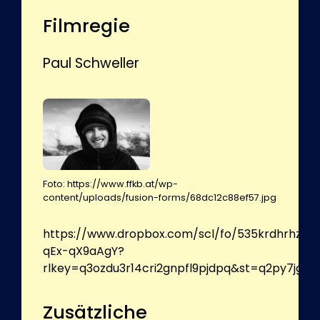
Filmregie
Paul Schweller
Foto: https://www.ffkb.at/wp-
content/uploads/fusion-forms/68dc12c88ef57.jpg
https://www.dropbox.com/scl/fo/535krdhrhzy
qEx-qX9aAgY?
rlkey=q3ozdu3r14cri2gnpfl9pjdpq&st=q2py7jgu&
Zusätzliche