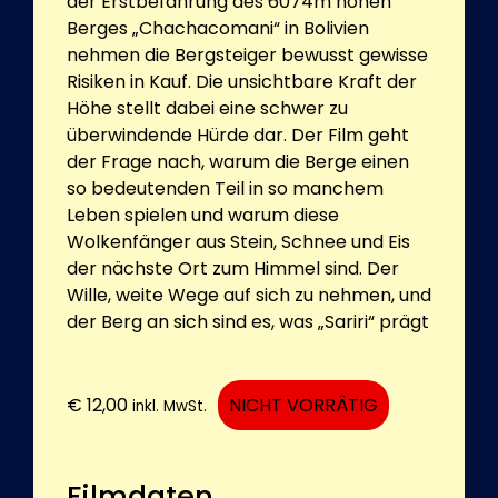
der Erstbefahrung des 6074m hohen
Berges „Chachacomani“ in Bolivien
nehmen die Bergsteiger bewusst gewisse
Risiken in Kauf. Die unsichtbare Kraft der
Höhe stellt dabei eine schwer zu
überwindende Hürde dar. Der Film geht
der Frage nach, warum die Berge einen
so bedeutenden Teil in so manchem
Leben spielen und warum diese
Wolkenfänger aus Stein, Schnee und Eis
der nächste Ort zum Himmel sind. Der
Wille, weite Wege auf sich zu nehmen, und
der Berg an sich sind es, was „Sariri“ prägt
€
12,00
NICHT VORRÄTIG
inkl. MwSt.
Filmdaten