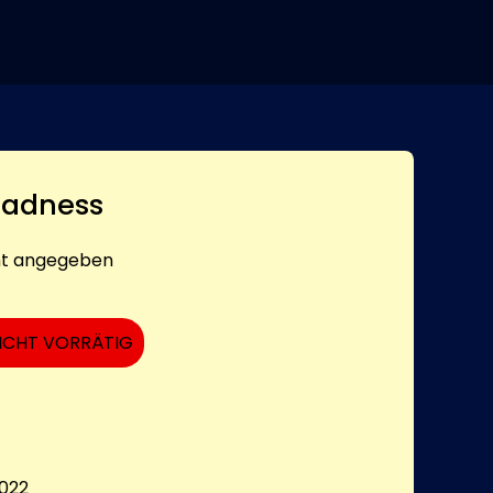
 Sadness
ht angegeben
ICHT VORRÄTIG
022