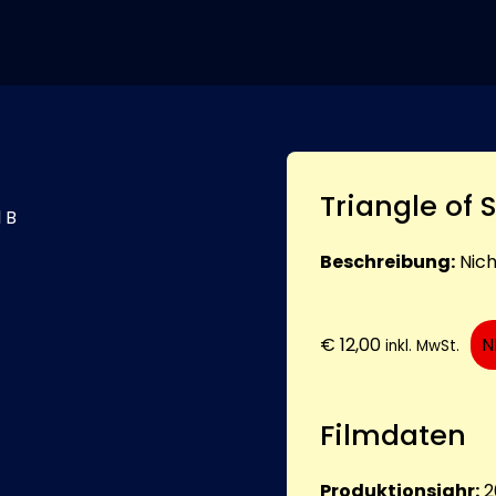
Triangle of
 B
Beschreibung:
Nic
€
12,00
N
inkl. MwSt.
Filmdaten
Produktionsjahr:
2