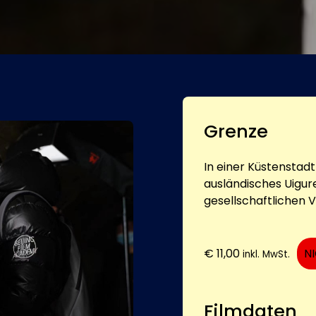
Grenze
In einer Küstenstad
ausländisches Uigur
gesellschaftlichen 
€
11,00
N
inkl. MwSt.
Filmdaten