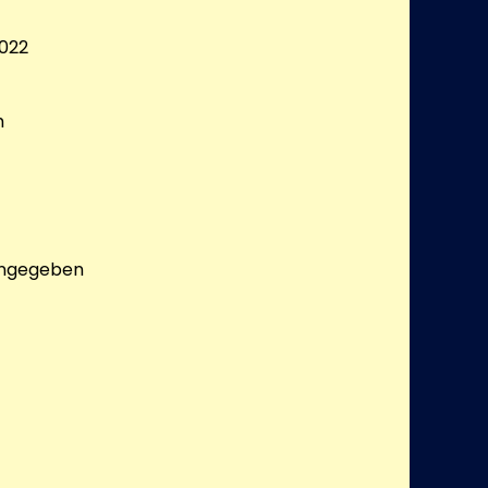
022
h
angegeben