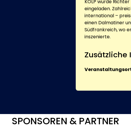
KOLP wurde Richter 
eingeladen. Zahlreic
international – prei
einen Dalmatiner und
Südfrankreich, wo e
inszenierte.
Zusätzliche
Veranstaltungsort
SPONSOREN & PARTNER