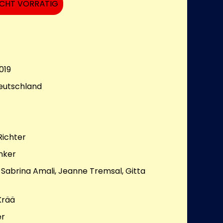
ICHT VORRÄTIG
019
Deutschland
Richter
ünker
 Sabrina Amali, Jeanne Tremsal, Gitta
Krää
er