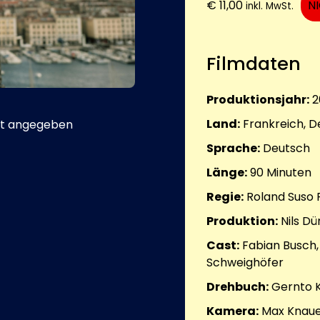
€
11,00
N
inkl. MwSt.
Filmdaten
Produktionsjahr:
2
Land:
Frankreich, 
t angegeben
Sprache:
Deutsch
Länge:
90
Minuten
Regie:
Roland Suso 
Produktion:
Nils D
Cast:
Fabian Busch,
Schweighöfer
Drehbuch:
Gernto 
Kamera:
Max Knau