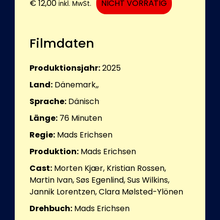
€
12,00
NICHT VORRÄTIG
inkl. MwSt.
Filmdaten
Produktionsjahr:
2025
Land:
Dänemark,,
Sprache:
Dänisch
Länge:
76
Minuten
Regie:
Mads Erichsen
Produktion:
Mads Erichsen
Cast:
Morten Kjær, Kristian Rossen,
Martin Ivan, Søs Egenlind, Sus Wilkins,
Jannik Lorentzen, Clara Mølsted-Ylönen
Drehbuch:
Mads Erichsen