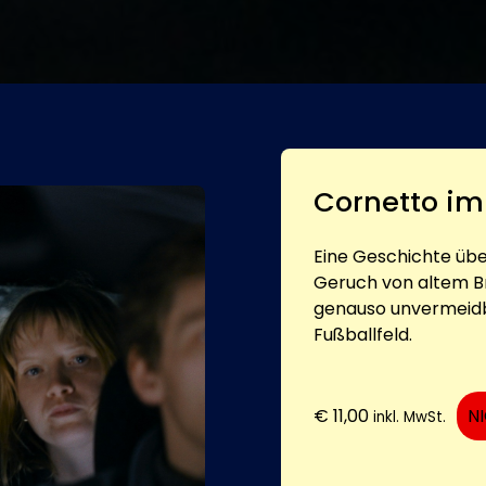
Cornetto im
Eine Geschichte über
Geruch von altem Br
genauso unvermeidb
Fußballfeld.
€
11,00
N
inkl. MwSt.