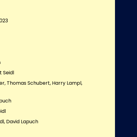
023
h
 Seidl
er, Thomas Schubert, Harry Lampl,
apuch
idl
dl, David Lapuch