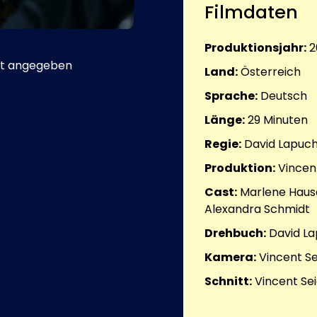
Filmdaten
Produktionsjahr:
2
t angegeben
Land:
Österreich
Sprache:
Deutsch
Länge:
29
Minuten
Regie:
David Lapuc
Produktion:
Vincent
Cast:
Marlene Haus
Alexandra Schmidt
Drehbuch:
David L
Kamera:
Vincent Se
Schnitt:
Vincent Sei