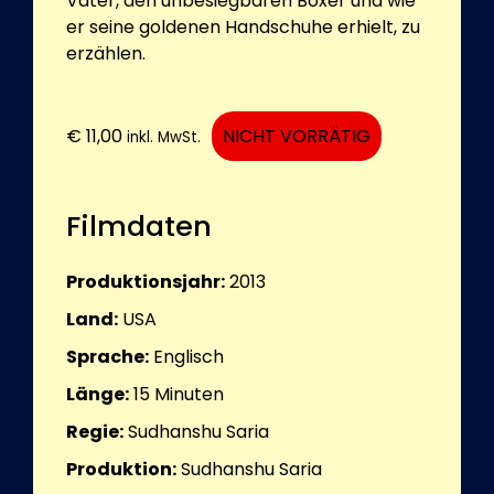
Vater, den unbesiegbaren Boxer und wie
er seine goldenen Handschuhe erhielt, zu
erzählen.
€
11,00
NICHT VORRÄTIG
inkl. MwSt.
Filmdaten
Produktionsjahr:
2013
Land:
USA
Sprache:
Englisch
Länge:
15
Minuten
Regie:
Sudhanshu Saria
Produktion:
Sudhanshu Saria