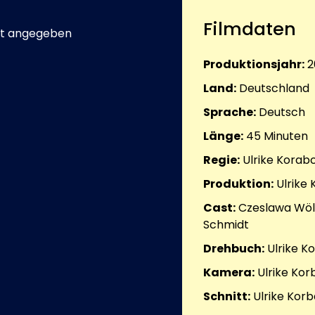
Filmdaten
t angegeben
Produktionsjahr:
2
Land:
Deutschland
Sprache:
Deutsch
Länge:
45
Minuten
Regie:
Ulrike Korab
Produktion:
Ulrike
Cast:
Czeslawa Wölf
Schmidt
Drehbuch:
Ulrike K
Kamera:
Ulrike Ko
Schnitt:
Ulrike Kor