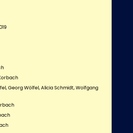
019
ch
 Korbach
el, Georg Wölfel, Alicia Schmidt, Wolfgang
orbach
rbach
bach