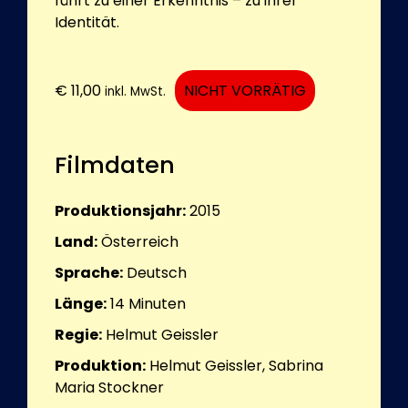
führt zu einer Erkenntnis – zu ihrer
Identität.
€
11,00
NICHT VORRÄTIG
inkl. MwSt.
Filmdaten
Produktionsjahr:
2015
Land:
Österreich
Sprache:
Deutsch
Länge:
14
Minuten
Regie:
Helmut Geissler
Produktion:
Helmut Geissler, Sabrina
Maria Stockner