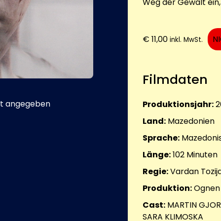
Weg der Gewalt ein, d
€
11,00
N
inkl. MwSt.
Filmdaten
t angegeben
Produktionsjahr:
2
Land:
Mazedonien
Sprache:
Mazedoni
Länge:
102
Minuten
Regie:
Vardan Tozij
Produktion:
Ognen 
Cast:
MARTIN GJORG
SARA KLIMOSKA