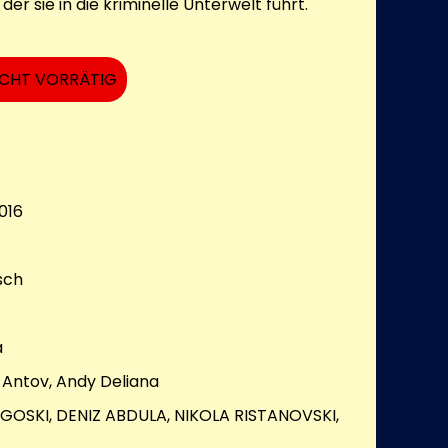
er sie in die kriminelle Unterwelt führt.
ICHT VORRÄTIG
016
sch
a
Antov, Andy Deliana
OSKI, DENIZ ABDULA, NIKOLA RISTANOVSKI,