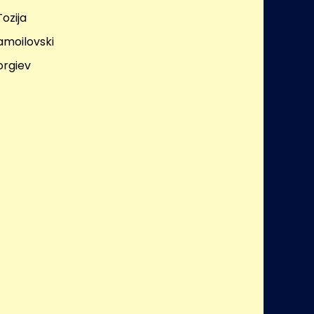
ozija
amoilovski
rgiev