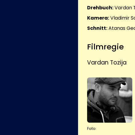
Drehbuch:
Vardan T
Kamera:
Vladimir S
Schnitt:
Atanas Geo
Filmregie
Vardan Tozija
Foto: