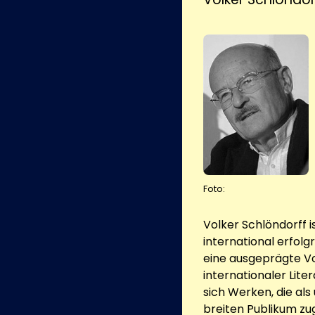
Foto:
Volker Schlöndorff 
international erfolg
eine ausgeprägte Vo
internationaler Lite
sich Werken, die al
breiten Publikum zu