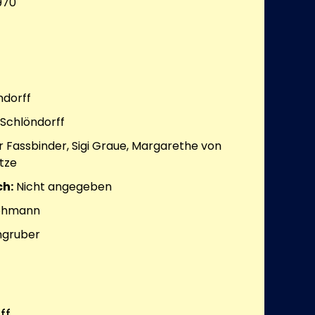
970
ndorff
 Schlöndorff
 Fassbinder, Sigi Graue, Margarethe von
tze
h:
Nicht angegeben
Lohmann
ngruber
ff