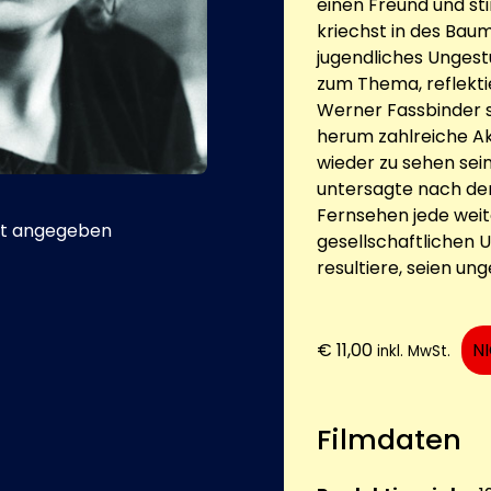
einen Freund und stirb
kriechst in des Bau
jugendliches Unges
zum Thema, reflekti
Werner Fassbinder sp
herum zahlreiche Ak
wieder zu sehen sei
untersagte nach de
Fernsehen jede weit
t angegeben
gesellschaftlichen
resultiere, seien u
€
11,00
N
inkl. MwSt.
Filmdaten