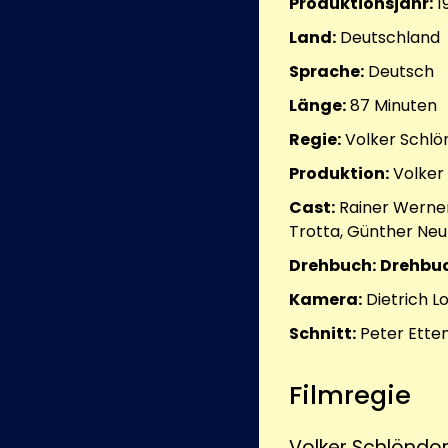
Produktionsjahr:
1
Land:
Deutschland
Sprache:
Deutsch
Länge:
87
Minuten
Regie:
Volker Schlö
Produktion:
Volker
Cast:
Rainer Werner
Trotta, Günther Neu
Drehbuch:
Drehbuc
Kamera:
Dietrich 
Schnitt:
Peter Ette
Filmregie
Volker Schlöndor