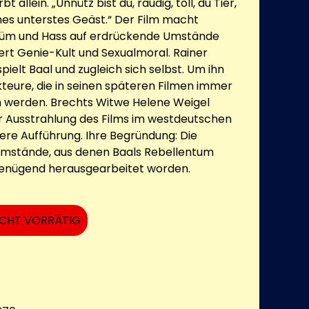
t allein. „Unnütz bist du, räudig, toll, du Tier,
mes unterstes Geäst.“ Der Film macht
tüm und Hass auf erdrückende Umstände
ert Genie-Kult und Sexualmoral. Rainer
ielt Baal und zugleich sich selbst. Um ihn
teure, die in seinen späteren Filmen immer
n werden. Brechts Witwe Helene Weigel
r Ausstrahlung des Films im westdeutschen
ere Aufführung. Ihre Begründung: Die
 Umstände, aus denen Baals Rebellentum
ngenügend herausgearbeitet worden.
ICHT VORRÄTIG