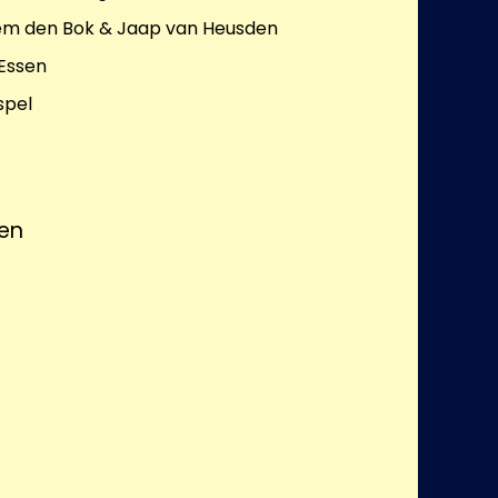
lem den Bok & Jaap van Heusden
 Essen
spel
en