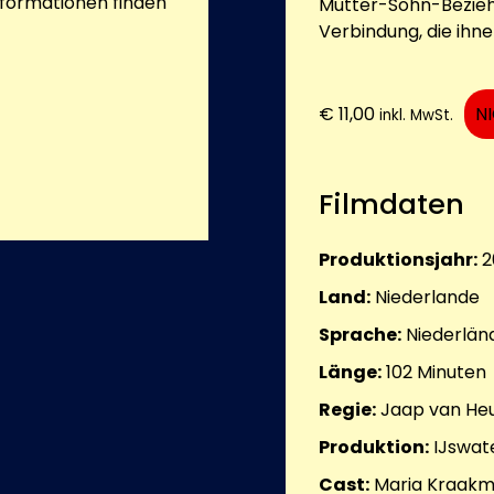
nformationen finden
Mutter-Sohn-Beziehu
Verbindung, die ihne
€
11,00
N
inkl. MwSt.
Filmdaten
Produktionsjahr:
2
Land:
Niederlande
Sprache:
Niederländ
Länge:
102
Minuten
Regie:
Jaap van He
Produktion:
IJswate
Cast:
Maria Kraakma