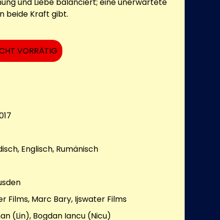
ng und Liebe balanciert; eine unerwartete
n beide Kraft gibt.
ICHT VORRÄTIG
017
isch, Englisch, Rumänisch
usden
r Films, Marc Bary, Ijswater Films
n (Lin), Bogdan Iancu (Nicu)