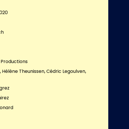
020
ch
 Productions
, Hélène Theunissen, Cédric Legoulven,
grez
irez
Conard