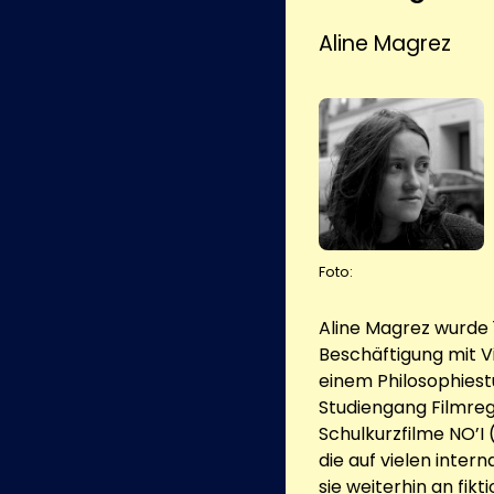
Aline Magrez
Foto:
Aline Magrez wurde 
Beschäftigung mit V
einem Philosophiest
Studiengang Filmre
Schulkurzfilme NO’I
die auf vielen inter
sie weiterhin an fi