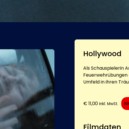
Hollywood
Als Schauspielerin A
Feuerwehrübungen da
Umfeld in ihren Trä
€
11,00
N
inkl. MwSt.
Filmdaten