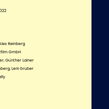
022
Alex Reinberg
zfilm GmbH
r, Günther Lainer
nberg, Leni Gruber
lly