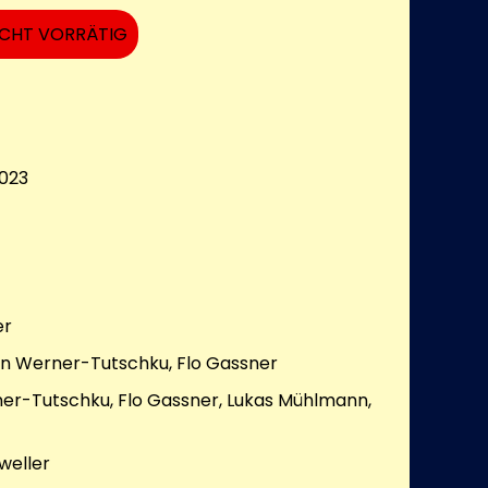
ICHT VORRÄTIG
023
er
in Werner-Tutschku, Flo Gassner
er-Tutschku, Flo Gassner, Lukas Mühlmann,
weller