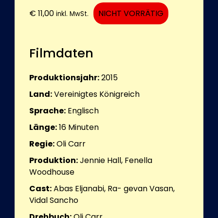
€
11,00
NICHT VORRÄTIG
inkl. MwSt.
Filmdaten
Produktionsjahr:
2015
Land:
Vereinigtes Königreich
Sprache:
Englisch
Länge:
16
Minuten
Regie:
Oli Carr
Produktion:
Jennie Hall, Fenella
Woodhouse
Cast:
Abas Eljanabi, Ra- gevan Vasan,
Vidal Sancho
Drehbuch:
Oli Carr