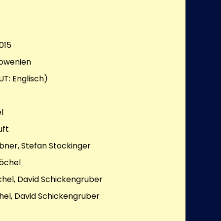
015
lowenien
UT: Englisch)
l
uft
bner, Stefan Stockinger
öchel
chel, David Schickengruber
hel, David Schickengruber