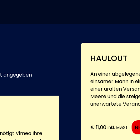
HAULOUT
An einer abgelegenen
t angegeben
einsamer Mann in ei
einer uralten Vers
Meere und die stei
unerwartete Verände
€
11,00
N
inkl. MwSt.
ötigt Vimeo Ihre