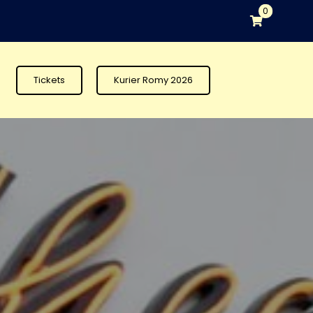
0
Tickets
Kurier Romy 2026