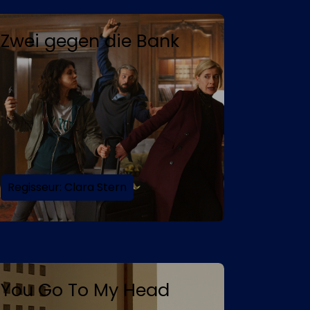
Zwei gegen die Bank
Regisseur: Clara Stern
You Go To My Head