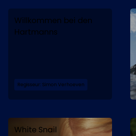
Willkommen bei den
Hartmanns
Regisseur: Simon Verhoeven
White Snail