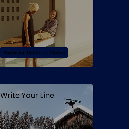
Regisseur: Dimitri de Clercq
Write Your Line