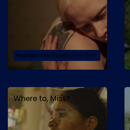
Regisseur: Elsa Kremser, Levin Peter
Where to, Miss?