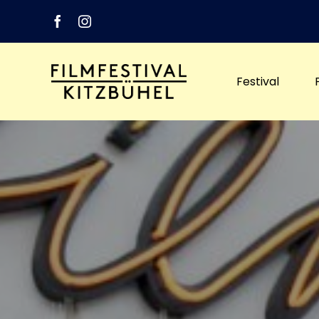
Zum
Inhalt
springen
Festival