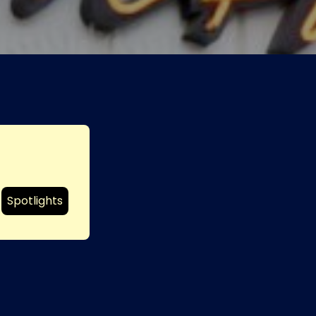
Spotlights