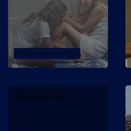
Regisseur: Mariana Bártolo
Wuqiao Circus