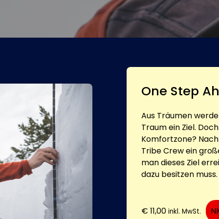
One Step A
Aus Träumen werden 
Traum ein Ziel. Doch
Komfortzone? Nach d
Tribe Crew ein große
man dieses Ziel err
dazu besitzen muss. 
€
11,00
N
inkl. MwSt.