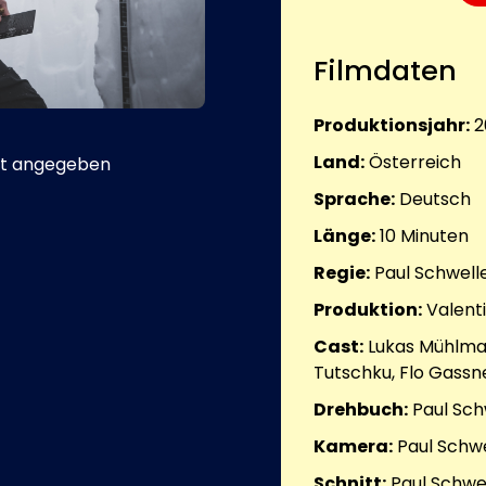
Filmdaten
Produktionsjahr:
2
Land:
Österreich
t angegeben
Sprache:
Deutsch
Länge:
10
Minuten
Regie:
Paul Schwell
Produktion:
Valent
Cast:
Lukas Mühlman
Tutschku, Flo Gassn
Drehbuch:
Paul Sch
Kamera:
Paul Schwe
Schnitt:
Paul Schwe