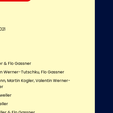
021
er & Flo Gassner
in Werner-Tutschku, Flo Gassner
n, Martin Kogler, Valentin Werner-
er
weller
ller
ller & Flo Gassner