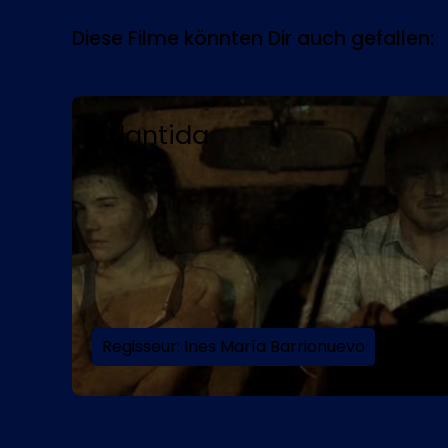
Diese Filme könnten Dir auch gefallen:
Saturday Night Fever
Regisseur: John Badham