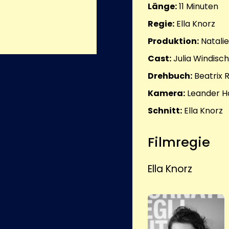
Länge:
11
Minuten
Regie:
Ella Knorz
Produktion:
Natali
Cast:
Julia Windisc
Drehbuch:
Beatrix 
Kamera:
Leander H
Schnitt:
Ella Knorz
Filmregie
Ella Knorz