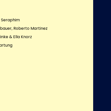
e Seraphim
hbauer, Roberto Martinez
Rinke & Ella Knorz
artung