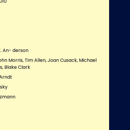
010
K. An- derson
hn Morris, Tim Allen, Joan Cusack, Michael
s, Blake Clark
Arndt
sky
tzmann