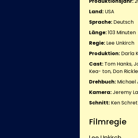
Produktionsjahr:
2
Land:
USA
Sprache:
Deutsch
Länge:
103
Minuten
Regie:
Lee Unkirch
Produktion:
Darla 
Cast:
Tom Hanks, Jo
Kea- ton, Don Rickle
Drehbuch:
Michael 
Kamera:
Jeremy La
Schnitt:
Ken Schre
Filmregie
Lee Unkirch