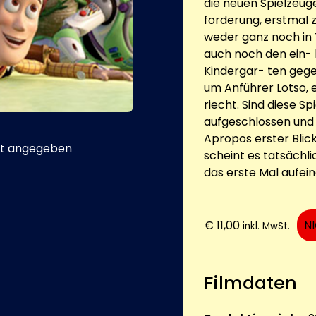
die neuen Spielzeug
forderung, erstmal 
weder ganz noch in T
auch noch den ein- 
Kindergar- ten geg
um Anführer Lotso, 
riecht. Sind diese Sp
aufgeschlossen und n
Apropos erster Blick
t angegeben
scheint es tatsächlic
das erste Mal aufein
€
11,00
N
inkl. MwSt.
Filmdaten